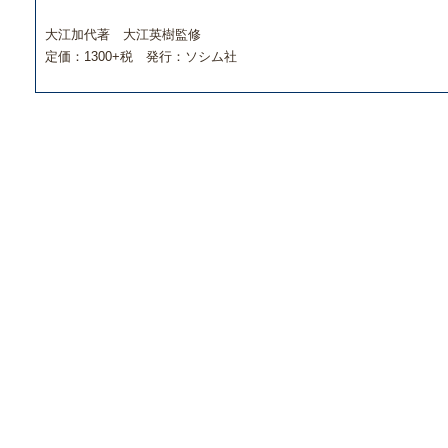
大江加代著 大江英樹監修
定価：1300+税 発行：ソシム社