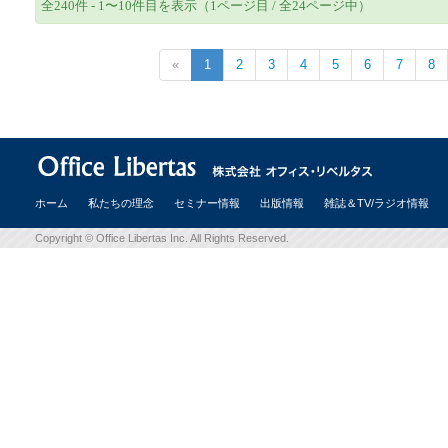
全240件 - 1〜10件目を表示（1ページ目 / 全24ページ中）
«
1
2
3
4
5
6
7
8
ホーム
私たちの理念
セミナー情報
出版情報
雑誌＆TV/ラジオ情報
Copyright © Office Libertas Inc. All Rights Reserved.