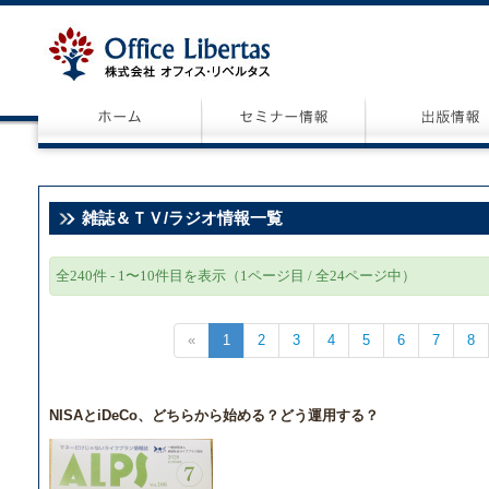
雑誌＆ＴＶ/ラジオ情報一覧
全240件 - 1〜10件目を表示（1ページ目 / 全24ページ中）
«
1
2
3
4
5
6
7
8
NISAとiDeCo、どちらから始める？どう運用する？