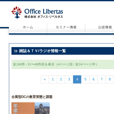
雑誌＆ＴＶ/ラジオ情報一覧
全240件 - 31〜40件目を表示（4ページ目 / 全24ページ中）
«
1
2
3
4
5
6
7
8
企業型DCの教育実態と課題