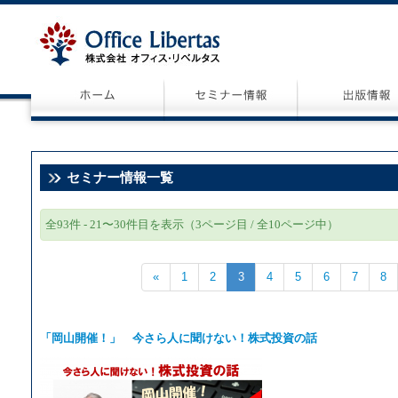
セミナー情報一覧
全93件 - 21〜30件目を表示（3ページ目 / 全10ページ中）
«
1
2
3
4
5
6
7
8
「岡山開催！」 今さら人に聞けない！株式投資の話