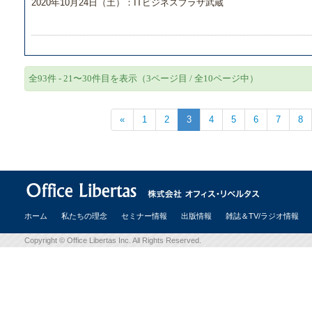
2020年10月24日（土）：ITビジネスプラザ武蔵
全93件 - 21〜30件目を表示（3ページ目 / 全10ページ中）
«
1
2
3
4
5
6
7
8
ホーム
私たちの理念
セミナー情報
出版情報
雑誌＆TV/ラジオ情報
Copyright © Office Libertas Inc. All Rights Reserved.